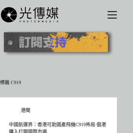
跳
至
主
要
內
容
標籤
C919
港聞
中國航運界：香港可助國產飛機C919佈局 倡港
購入打開國際市場