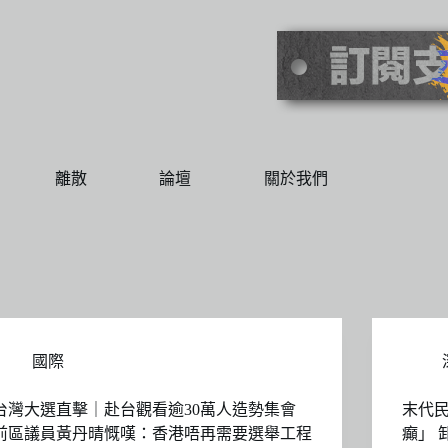
離散
論壇
關於我們
國際
台灣大選直擊｜赴台觀看逾30萬人造勢集會
末代
前區議員黃丹晴慨嘆：香港唔再需要選舉工程
癲」 