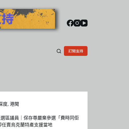
訂閱支持
深度
,
港聞
民選區議員｜保存尊嚴棄參選「費時同佢
卸任賣烏克蘭特產支援當地