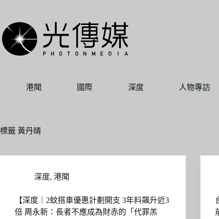
跳
至
主
要
內
容
港聞
國際
深度
人物專訪
標籤
黃丹晴
深度
,
港聞
【深度｜2蚊搭車優惠計劃開支 3年料飆升近3
倍 周永新：長者不應成為財赤的「代罪羔