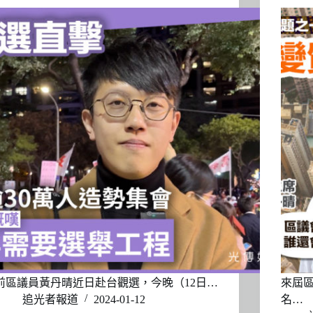
前區議員黃丹晴近日赴台觀選，今晚（12日…
來屆區
追光者報道
2024-01-12
名…