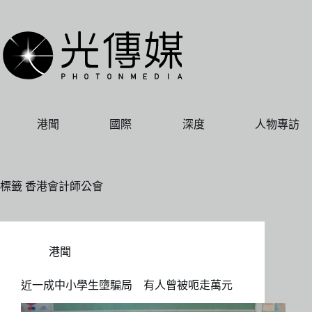
跳
至
主
要
內
容
港聞
國際
深度
人物專訪
標籤
香港會計師公會
港聞
近一成中小學生墮騙局 有人曾被呃走萬元