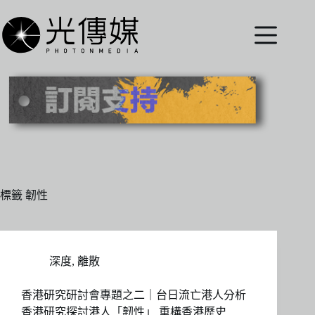
跳
至
主
要
內
容
標籤
韌性
深度
,
離散
香港研究研討會專題之二｜台日流亡港人分析
香港研究探討港人「韌性」 重構香港歷史