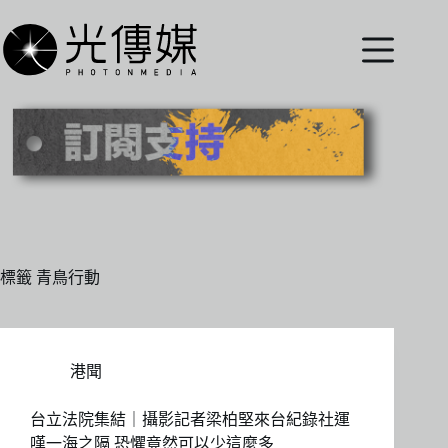
跳
至
主
要
內
容
標籤
青鳥行動
港聞
台立法院集結｜攝影記者梁柏堅來台紀錄社運
嘆一海之隔 恐懼竟然可以少這麼多