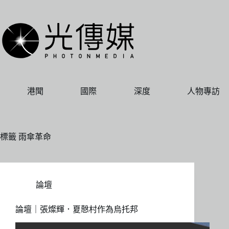
跳
至
主
要
內
容
港聞
國際
深度
人物專訪
標籤
雨傘革命
論壇
論壇｜張燦輝．夏慤村作為烏托邦