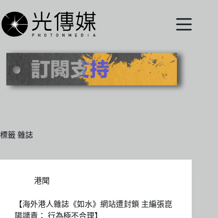
跳
至
主
要
內
容
標籤
雜誌
港聞
【海外港人雜誌《如水》網站遭封鎖 主編張崑
陽譴責： 行為極不合理】