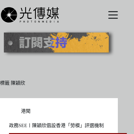
跳
至
主
要
內
容
標籤
陳穎欣
港聞
政務SEE〡陳穎欣倡設香港「勞模」評選機制