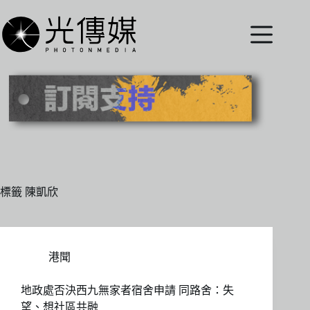
跳
至
主
要
內
容
標籤
陳凱欣
港聞
地政處否決西九無家者宿舍申請 同路舍：失
望、想社區共融