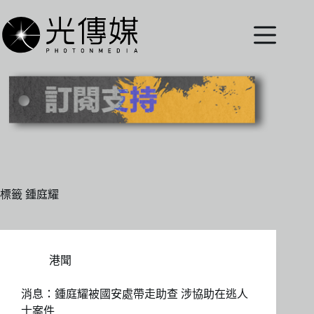
跳
至
主
要
內
容
標籤
鍾庭耀
港聞
消息：鍾庭耀被國安處帶走助查 涉協助在逃人
士案件