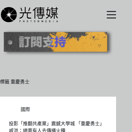
跳
至
主
要
內
容
標籤
重慶勇士
國際
投影「推翻共產黨」震撼大學城 「重慶勇士」
戚洪：總要有人去傳播火種