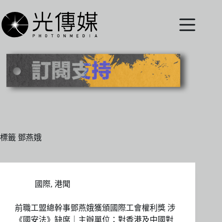
跳
至
主
要
內
容
標籤
鄧燕娥
國際
,
港聞
前職工盟總幹事鄧燕娥獲頒國際工會權利獎 涉
《國安法》缺席｜主辦單位：對香港及中國對