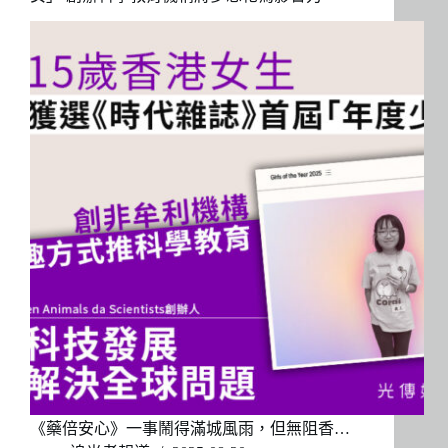
《藥倍安心》一事鬧得滿城風雨，但無阻香…