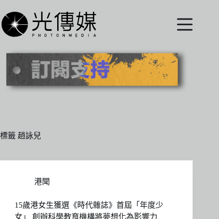
跳
至
主
要
內
容
標籤
趙詠兒
港聞
15歲港女生獲選《時代雜誌》首屆「年度少
女」 創辦科學教育機構將夢想化為影響力