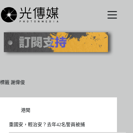
跳
至
主
要
內
容
標籤
謝偉俊
港聞
重國安，輕治安？去年42名警員被捕