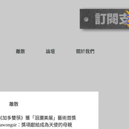
離散
論壇
關於我們
離散
《加多雙筷》獲「洄瀾美展」藝術首獎
vawongsir：獎項獻給成為天使的母親