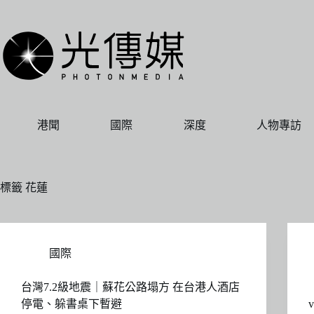
跳
至
主
要
內
容
港聞
國際
深度
人物專訪
標籤
花蓮
國際
台灣7.2級地震｜蘇花公路塌方 在台港人酒店
停電、躲書桌下暫避