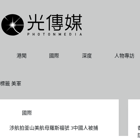
跳
至
主
要
內
容
港聞
國際
深度
人物專訪
標籤
美軍
國際
涉航拍釜山美航母羅斯福號 3中國人被捕