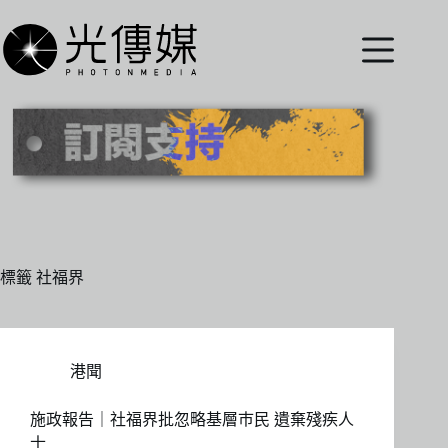
跳
至
主
要
內
容
標籤
社福界
港聞
施政報告｜社福界批忽略基層巿民 遺棄殘疾人
士