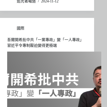
追光者報道
2024-11-12
國際
吾爾開希批中共「一黨專政」變「一人專政」
習近平令專制壓迫變得更極端