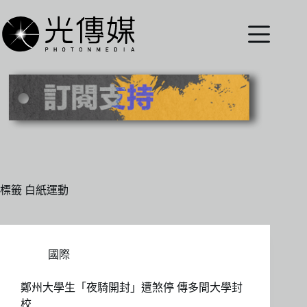
跳
至
主
要
內
容
標籤
白紙運動
國際
鄭州大學生「夜騎開封」遭煞停 傳多間大學封
校