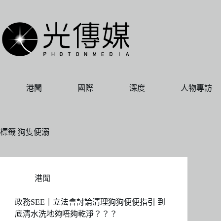
跳
至
主
要
內
容
港聞
國際
深度
人物專訪
標籤
狗隻便溺
港聞
政務SEE｜立法會討論清理狗狗便便指引 到
底清水洗地夠唔夠乾淨？？？