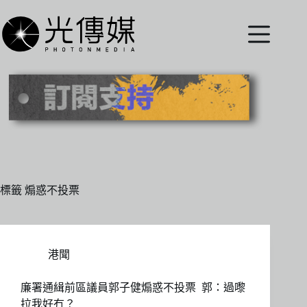
跳
至
主
要
內
容
標籤
煽惑不投票
港聞
廉署通緝前區議員郭子健煽惑不投票 郭：過嚟
拉我好冇？