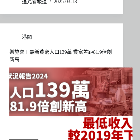
追光者報道
2025-03-13
港聞
樂施會〡最新貧窮人口139萬 貧富差距81.9倍創
新高