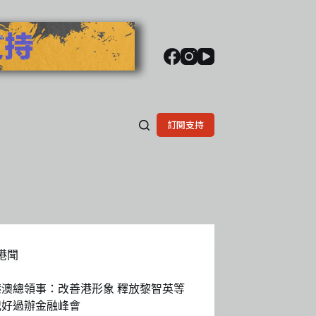
訂閱支持
港聞
港澳總領事：改善港形象 釋放黎智英等
犯好過辦金融峰會