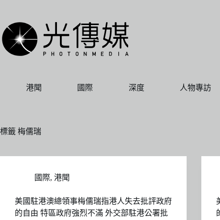
跳
至
主
要
內
容
港聞
國際
深度
人物專訪
標籤
梅儒瑞
國際
,
港聞
美國駐港澳總領事梅儒瑞指港人失去批評政府
的自由 特區政府強烈不滿 外交部駐港公署批