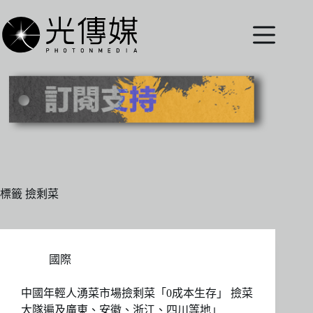
跳
至
主
要
內
容
標籤
撿剩菜
國際
中國年輕人湧菜市場撿剩菜「0成本生存」 撿菜
大隊遍及廣東、安徽、浙江、四川等地」