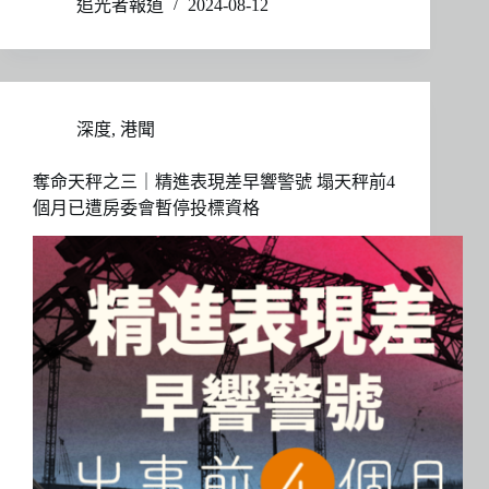
追光者報道
2024-08-12
深度
,
港聞
奪命天秤之三｜精進表現差早響警號 塌天秤前4
個月已遭房委會暫停投標資格