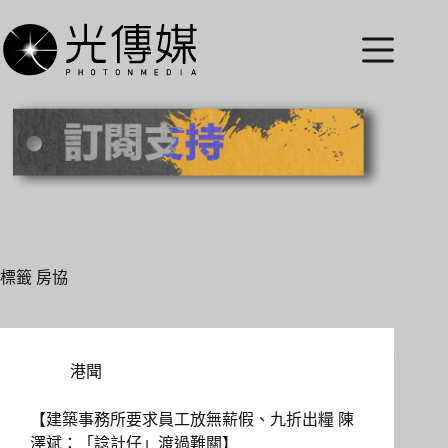
跳
至
主
要
內
容
標籤
房協
港聞
【建築事務所要求員工放無薪假、九折出糧 陳
澤斌：「諗計仔」渡過難關】