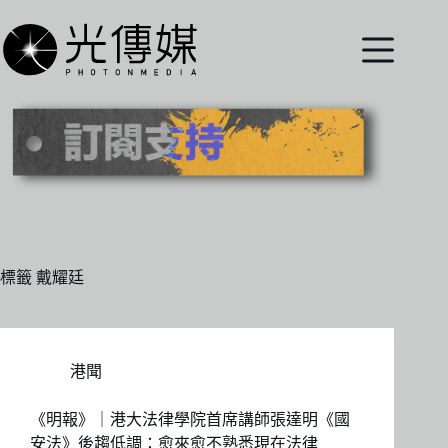
跳
至
主
要
內
容
標籤
戴耀廷
港聞
《明報》｜港大法律學院首席講師張達明《國
安法》後趨低調：愈來愈不熟悉現在法律