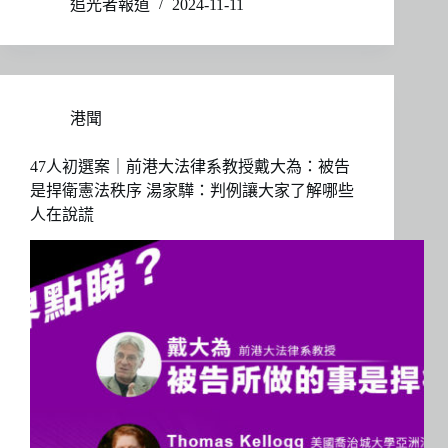
追光者報道
2024-11-11
港聞
47人初選案｜前港大法律系教授戴大為：被告
是捍衛憲法秩序 湯家驊：判例讓大家了解哪些
人在說謊