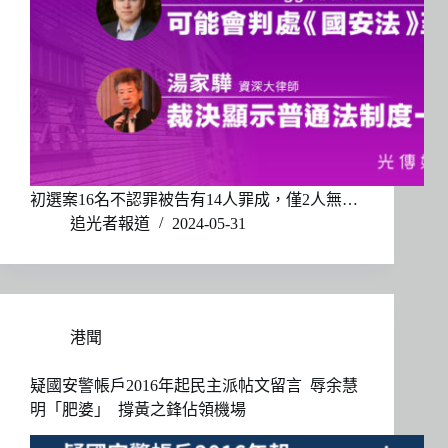
初選案16名不認罪被告有14人罪成，僅2人無…
追光者報道
2024-05-31
港聞
疑國安警帳戶2016年起民主派帖文留言 辱余慧
明「肥婆」 撐黃之鋒佔領機場