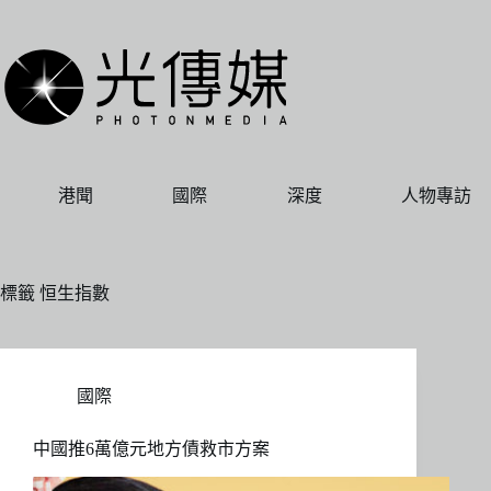
跳
至
主
要
內
容
港聞
國際
深度
人物專訪
標籤
恒生指數
國際
中國推6萬億元地方債救市方案