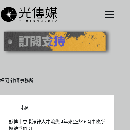
跳
至
主
要
內
容
標籤
律師事務所
港聞
彭博｜香港法律人才流失 4年來至少16間事務所
撤離或倒閉