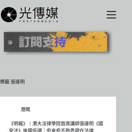
跳
至
主
要
內
容
標籤
張達明
港聞
《明報》｜港大法律學院首席講師張達明《國
安法》後趨低調：愈來愈不熟悉現在法律