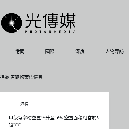
跳
至
主
要
內
容
港聞
國際
深度
人物專訪
標籤
差餉物業估價署
港聞
甲級寫字樓空置率升至16% 空置面積相當於5
幢ICC