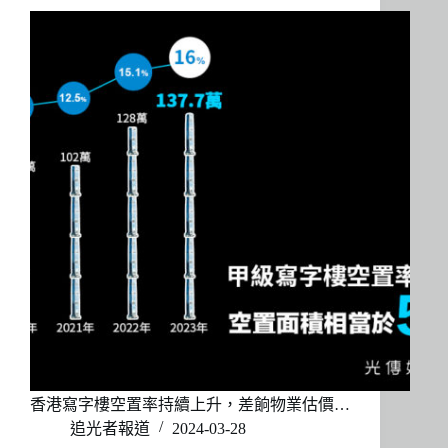
香港寫字樓空置率持續上升，差餉物業估價…
追光者報道
2024-03-28