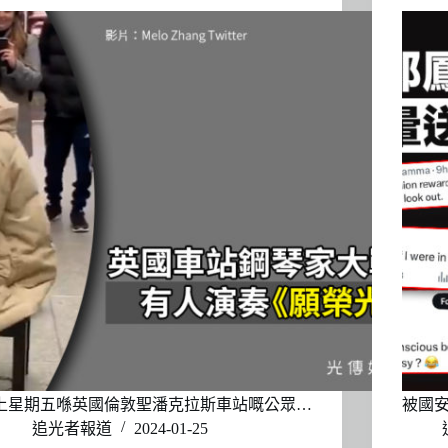
上星期五喺英國倫敦聖潘克拉斯車站嘅公眾…
被國安
追光者報道
2024-01-25