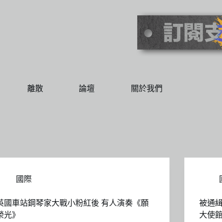
離散
論壇
關於我們
國際
英國車站鋼琴家大戰小粉紅後 有人演奏《願
被通
榮光》
大使