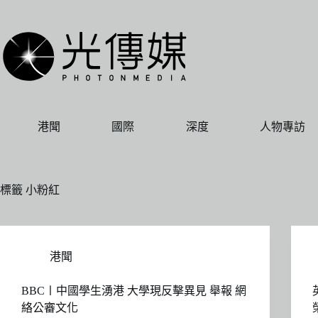
跳
至
主
要
內
容
港聞
國際
深度
人物專訪
標籤
小粉紅
港聞
BBC〡中國學生湧港 大學現反擊異見 舉報 網
絡公審文化