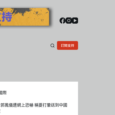
訂閱支持
國際
緝郭鳳儀遭網上恐嚇 稱要打暈送到中國
館