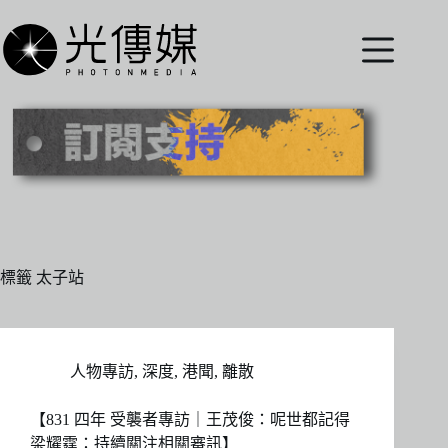
跳
至
主
要
內
容
標籤
太子站
人物專訪
,
深度
,
港聞
,
離散
【831 四年 受襲者專訪｜王茂俊：呢世都記得
梁耀霆：持續關注相關審訊】