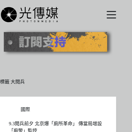
跳
至
主
要
內
容
標籤
大閱兵
國際
9.3閱兵前夕 北京爆「廁所革命」 傳當局增設
「廁警」監控