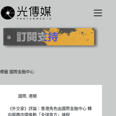
跳
至
主
要
內
容
標籤
國際金融中心
國際
,
港聞
《外交家》評論｜香港角色由國際金融中心 轉
向服務中國進動「全球南方」議程