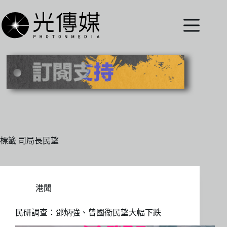
跳
至
主
要
內
容
標籤
司局長民望
港聞
民研調查：鄧炳強、曾國衞民望大幅下跌