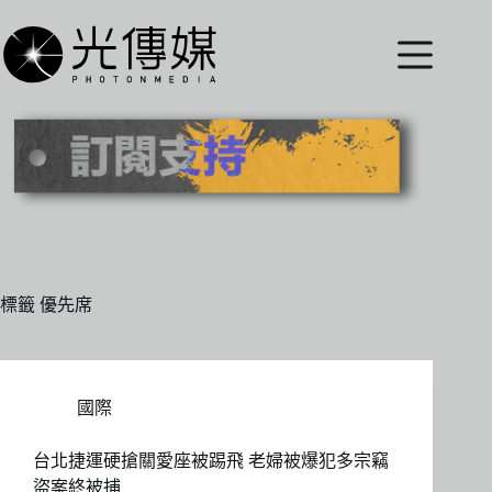
跳
至
主
要
內
容
標籤
優先席
國際
台北捷運硬搶關愛座被踢飛 老婦被爆犯多宗竊
盜案終被捕