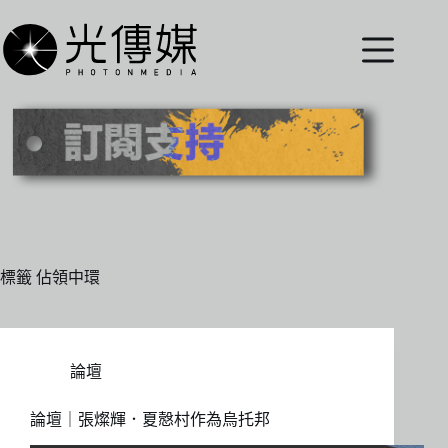
跳
至
主
要
內
容
標籤
佔領中環
論壇
論壇｜張燦輝．夏慤村作為烏托邦