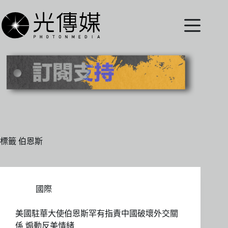
跳
至
主
要
內
容
標籤
伯恩斯
國際
美國駐華大使伯恩斯罕有指責中國破壞外交關
係 煽動反美情緒