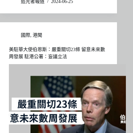
追光者報道
2024-06-25
國際
,
港聞
美駐華大使伯恩斯：嚴重關切23條 留意未來數
周發展 駐港公署：妄議立法