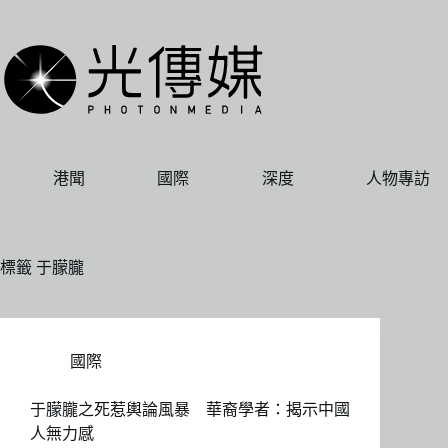
跳
至
主
要
內
容
港聞
國際
深度
人物專訪
標籤
于朦朧
國際
于朦朧之死惹輿論風暴 華裔學者：揭示中國
人無力感