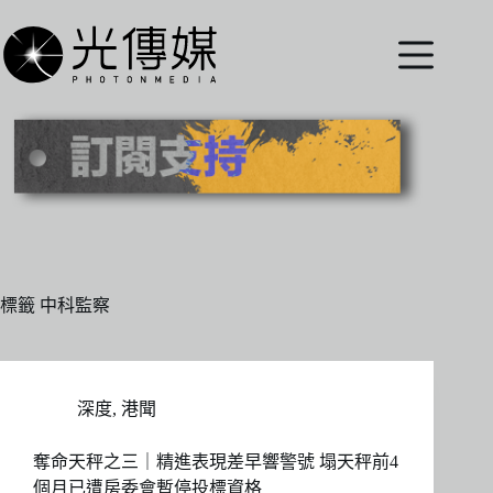
跳
至
主
要
內
容
標籤
中科監察
深度
,
港聞
奪命天秤之三｜精進表現差早響警號 塌天秤前4
個月已遭房委會暫停投標資格