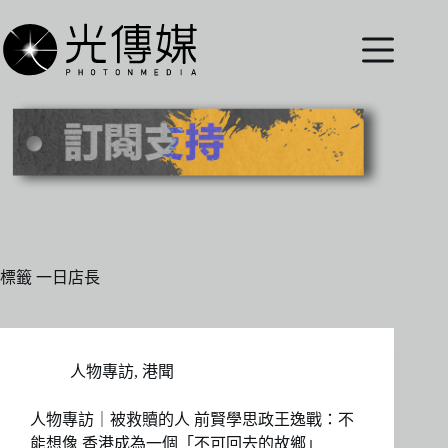
跳
至
主
要
內
容
標籤
一日店長
人物專訪
,
港聞
人物專訪｜被救贖的人 前賢學思政王逸戰：不
能想像 香港成為一個「不可回去的故鄉」