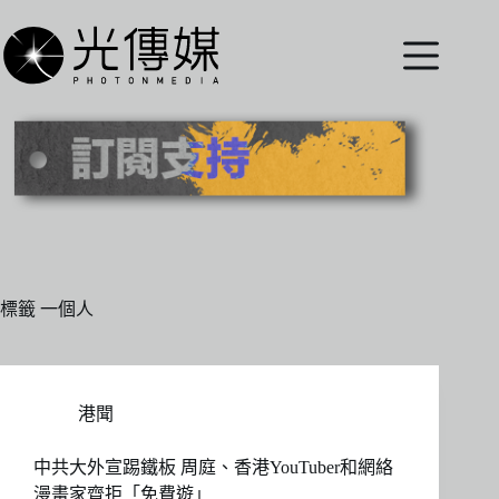
跳
至
主
要
內
容
標籤
一個人
港聞
中共大外宣踢鐵板 周庭、香港YouTuber和網絡
漫畫家齊拒「免費遊」