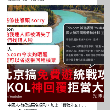
中國人權紀錄惡名昭彰，加上「戰狼外交」…