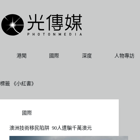
跳
至
主
要
內
容
港聞
國際
深度
人物專訪
標籤
《小紅書》
國際
澳洲技術移民陷阱 90人遭騙千萬澳元