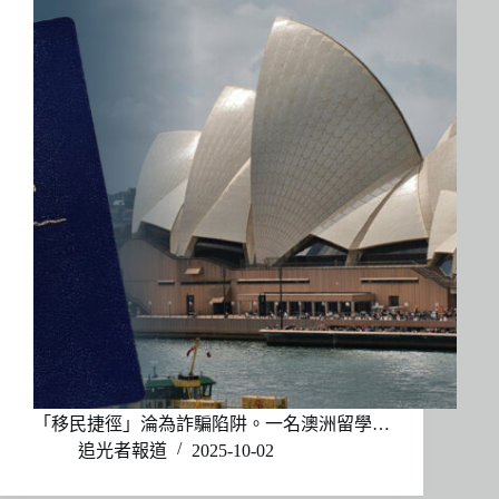
「移民捷徑」淪為詐騙陷阱。一名澳洲留學…
追光者報道
2025-10-02