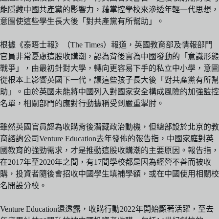
能隱藏中國共產黨的影響力，藉掌控學校來滲透年輕一代思想，
意圖使這些學生長大後「對共產黨有所幫助」。
根據《泰晤士報》（The Times）報道，英國教育部及情報部門
官員非常憂慮這股收購潮，認為背後實為中國發動的「意識形態
戰爭」，由最初針對大學，轉向更容易下手的私立中小學，意圖
從根本上影響英國下一代，讓這些孩子長大後「對共產黨有所幫
助」。由於英國未能將中國列入對國家安全構成風險的加強監控
名單，相關部門的應對行動據稱受到嚴重掣肘。
雖然英國官員認為收購背後潛藏政治動機，但總部設於北京的教
育諮詢公司Venture Education去年發佈的報告指，中國家庭對英
國教育的強勁需求，才是推動這股收購潮的主要原因。報告指，
在2017年至2020年之間，有17間學校都是因為經營不善而被收
購，投資者隨後會招收中國學生填補學額，或在中國使用相關校
名開設分校。
Venture Education還透露，收購行動2022年開始顯著活躍，至去