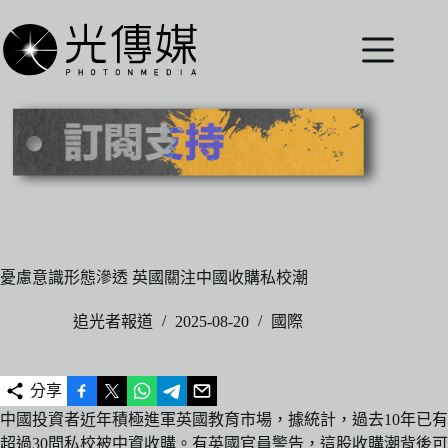
跳
至
主
要
內
容
憂慮意識形態滲透 英國關注中國收購私校潮
追光者報道
2025-08-20
國際
分享
中國投資者近年積極進軍英國教育市場，據統計，過去10年已有
超過30間私校被中資收購。有英國官員警告，這股收購潮背後可