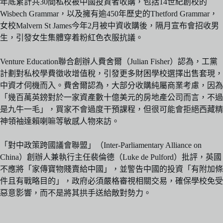
年底累計共30間私校被中國投資者收購，包括14世紀創校的
Wisbech Grammar，以及擁有逾450年歷史的Thetford Grammar，
女校Malvern St James今年2月被中資收購後，隔月宣布會招收男
生，引發女生集體穿着粉紅色衣服抗議。
Venture Education聯合創辦人費舍爾（Julian Fisher）認為，工黨
計劃對私校學費徵收增值稅，引發更多財困學校選擇出售套現，
中資才伺機而入。費舍爾認為，大部分收購純屬商業考慮，因為
「幾百萬英鎊對於一家資產數十億美元的房地產公司而言，不過
是九牛一毛」，買家不會過度干預課程，但很可能會拒絕西藏精
神領袖達賴喇嘛等敏感人物來訪。
「對中政策跨國議會聯盟」（Inter-Parliamentary Alliance on
China）創辦人兼執行主任裴倫德（Luke de Pulford）批評，英國
不應將「家傳寶物賤賣給中國」，並警告中國的投資「有附加條
件且有戰略目的」，政府必須嚴格審視相關交易，確保學校免受
惡意影響，而不是將其拱手送給敵對勢力。