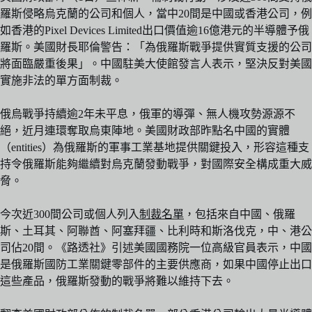
羅斯侵略烏克蘭的公司和個人，當中20間是中國或香港公司，例
如香港的Pixel Devices Limited出口價值逾16億港元的半導體予俄
羅斯。美國財長耶倫警告：「為俄羅斯戰爭提供實質支援的公司
將面臨嚴重後果」。中國駐美大使館發言人表示，堅決反對美國
實施非法的單方面制裁。
俄烏戰爭持續逾2年未平息，俄軍的導彈、無人機攻勢源源不
絕，近月連環奪取烏東陣地。美國財政部昨點名中國的實體
（entities）為俄羅斯的軍事工業基地提供關鍵投入，形容這種支
持令俄羅斯能夠繼續對烏克蘭發動戰爭，對國際安全構成重大威
脅。
今次近300間公司或個人列入
制裁名單
，包括來自中國、俄羅
斯、土耳其、阿聯酋、阿塞拜疆、比利時和斯洛伐克，中、港公
司佔20間。《路透社》引述美國國務院一位高級官員表示，中國
是俄羅斯國防工業關鍵零部件的主要供應商，如果中國停止出口
這些產品，俄羅斯發動的戰爭將難以維持下去。