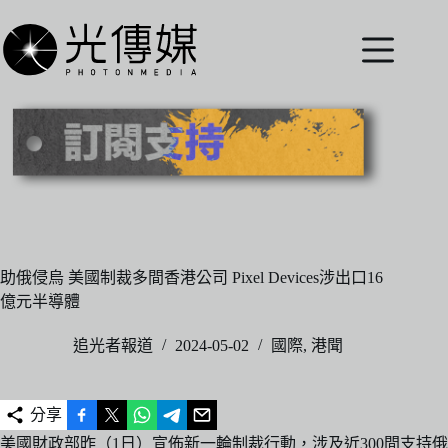
跳
至
主
要
內
容
助俄侵烏 美國制裁多間香港公司 Pixel Devices涉出口16
億元半導體
追光者報道
2024-05-02
國際
,
港聞
分享
美國財政部昨（1日）宣佈新一輪制裁行動，涉及近300間支持俄