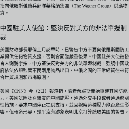
指向俄羅斯僱傭兵部隊華格納集團（The Wagner Group）供應物
資。
中國駐美大使館：堅決反對美方的非法單邊制
裁
美國財政部長耶倫上月訪華時，已警告中方不要向俄羅斯國防工
業提供任何物質支援，否則會面臨嚴重後果。中國駐美大使館發
言人劉鵬宇指，中方堅決反對美方的非法單邊制裁，強調中國政
府依法依規監管軍民兩用物品出口，中俄之間的正常經貿往來符
合世貿規則和市場原則。
美國《CNN》今（2日）報道指，隨着俄羅斯開始重建其國防能
力，美國試圖號召盟友向中國施壓，通過外交手段或者通過懲罰
性措施，要求中國停止提供支持，並且觀察這種壓力能否產生影
響。但報道形容，幾乎沒有跡象表明北京打算聽取美國的警告。