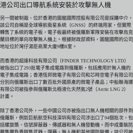
港公司出口導航系統安裝於攻擊無人機
另一間被制裁、位於香港的圖龍國際控股有限公司是採購中介，
該公司自稱是全球導航衛星系統（GNSS）的終端用家，但實際
轉售了系統的電子板，電子板最終被俄羅斯軍隊安裝在攻擊烏克
蘭目標的單向攻擊無人機上。根據財政部資料，圖龍國際的公司
地址位於灣仔湯臣商業大廈9樓B室。
而香港的超達科技有限公司（FINDER TECHNOLOGY LTD）
被指出口了293批電子集成電路到俄羅斯，包括應用於無人機的
電子集成電路；香港恆邦微電子有限公司和芯時空電子有限公司
分別向俄羅斯出口了數百批外國原產的微電子產品；中船聯海運
有限公司被指參與俄羅斯北極液化天然氣2號（Arctic LNG 2）
計畫。
除了香港公司外，一些中國公司亦被指出口無人機相關的部件到
俄羅斯，例如巨航航空科技深圳有限公司涉出口了94個批次，包
括螺旋槳、信號屏蔽器、傳感器和無人機發動機。而中成重裝防
務集團負責銷售武器、彈藥、無人機和其他國防裝備，該公司被