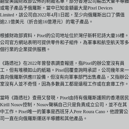
翻查美國財政部公佈的制裁名單，部分香港公司輸出大量半導體
或電子產品予俄羅斯。當中已知金額最大是Pixel Devices
Limited，該公司自2022年4月1日起，至少向俄羅斯出口了價值
逾2.1億美元（折合逾16億港元）的電子產品。
根據財政部資料，Pixel的公司地址位於灣仔新軒尼詩大廈16樓。
公司官方網站表明可提供零件和子組件，為軍事和航空航天等多
個行業的企業提供服務。
《路透社》在2022年曾發表調查報道，指Pixel的辦公室沒有員
工，但有堆積如山的紙箱。Pixel回覆查詢時承認，公司幾年來一
直向俄羅斯供應IT設備，但沒有向軍事部門出售產品，又指辦公
室沒有人並不奇怪，因為多數員工都是遠程工作或在倉庫工作。
當時《路透社》查冊又發現，Pixel由持有俄羅斯護照的香港居民
Kirill Nosov控制，Nosov聲稱自己只是負責成立公司，並不在其
中工作。Pixel唯一的董事是西班牙人Pere Roura Cano，他證實公
司一直在向俄羅斯運送半導體和其他產品。