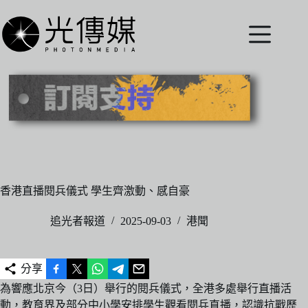
跳
至
主
要
內
容
香港直播閱兵儀式 學生齊激動、感自豪
追光者報道
2025-09-03
港聞
分享
為響應北京今（3日）舉行的閱兵儀式，全港多處舉行直播活
動，教育界及部分中小學安排學生觀看閱兵直播，認識抗戰歷