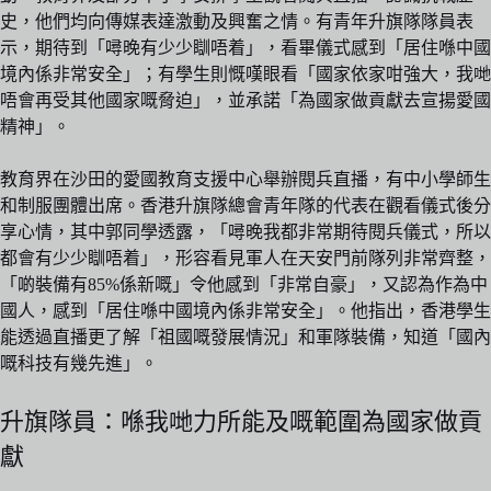
史，他們均向傳媒表達激動及興奮之情。有青年升旗隊隊員表
示，期待到「噚晚有少少瞓唔着」，看畢儀式感到「居住喺中國
境內係非常安全」；有學生則慨嘆眼看「國家依家咁強大，我哋
唔會再受其他國家嘅脅迫」，並承諾「為國家做貢獻去宣揚愛國
精神」。
教育界在沙田的愛國教育支援中心舉辦閱兵直播，有中小學師生
和制服團體出席。香港升旗隊總會青年隊的代表在觀看儀式後分
享心情，其中郭同學透露，「噚晚我都非常期待閱兵儀式，所以
都會有少少瞓唔着」，形容看見軍人在天安門前隊列非常齊整，
「啲裝備有85%係新嘅」令他感到「非常自豪」，又認為作為中
國人，感到「居住喺中國境內係非常安全」。他指出，香港學生
能透過直播更了解「祖國嘅發展情況」和軍隊裝備，知道「國內
嘅科技有幾先進」。
升旗隊員：喺我哋力所能及嘅範圍為國家做貢
獻