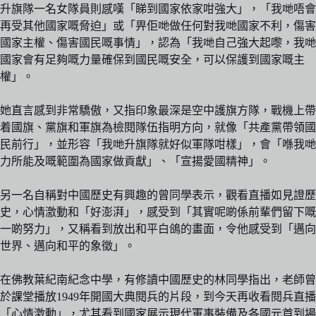
升旗隊一名女隊員則感嘆「睇到國家依家咁強大」，「我哋唔會
再受其他國家嘅脅迫」或「畀佢哋做任何對我哋國家不利，傷害
國家主權、傷害國民嘅事情」，認為「我哋自己強大起嚟，我哋
國家會有足夠嘅力量確保到國民嘅安全，可以保護到國家嘅主
權」。
她直言感到非常驕傲，又指印象最深是空中護旗方隊，戰機上帶
着國旗、黨旗和軍旗為檢閱隊伍指明方向，就像「共產黨帶領國
民前行」，並形容「我哋升旗隊就好似軍隊咁樣」，會「喺我哋
力所能及嘅範圍為國家做貢獻」、「宣揚愛國精神」。
另一名自稱對中國歷史有興趣的曾同學表示，觀看直播如見證歷
史，心情激動和「好澎湃」，感受到「其實呢啲係前輩們留下嘅
一啲努力」，又稱看到放出和平白鴿的畫面，令他感受到「邁向
世界、邁向和平的象徵」。
在佛教葉紀南紀念中學，有修讀中國歷史的林同學指出，老師曾
於課堂播放1949年開國大典閱兵的片段，到今天再收看閱兵直播
「心情激動」，尤其看到國家展示現代軍事裝備及各國元首到場