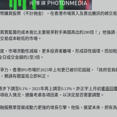
買股票（不計佣金），在香港市場買入及賣出騰訊的總交易費用約2
買賣藍籌的成本竟比主要競爭對手美國高出約280倍！」他強調
交易成本較低的市場。
度，市場流動性減縮，更多投資者離場，形成惡性循環。而加稅
全日成交金額的2至3倍。
力，香港IPO市場於2023年上旬更已被印尼超越，「政府官
，懇請有關當局立即糾正。
步下調至0.1%，2021年再上調至0.13%。許正宇上月初
書面回
項收入情況，通盤考慮各項因素，以決定是否需要調整。
金融服務業發展成動力更強的增長引擎。他指，展望未來，把有