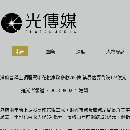
跳
至
主
要
內
容
港聞
國際
深度
人物專訪
港府曾稱上調股票印花稅庫房多收200億 業界估算倒跌123億元
追光者報道
2023-08-02
港聞
港府兩年前上調股票印花稅三成，財經事務及庫務局局長許正宇
過去一年印花稅收入僅554億元，反較兩年前倒跌123億元。