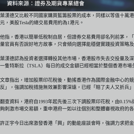
葉漢德又比較不同國家購買藍籌股票的成本，同樣以等值十萬港幣購
元，美股Tesla的總交易費用約為1港元。
他指，香港以簡單低稅制自居，但證券交易費用卻名列前茅，「
量官員有否說好地方故事，只會傾向選擇能穩健實踐投資策略及
葉漢德認為投資者選擇轉投其他市場，香港股市失去交投量及深
一隻特斯拉（TSLA）每日的成交金額已經相當於整個香港市場
文章指出，增加股票印花稅後，動搖香港作為國際金融中心的競爭
反」，強調加稅措施無效兼影響深遠，已經「賠了夫人又折兵」
翻查資料，港府自1993年起先後三次下調股票印花稅，由0.15%逐
夠刺激市場交易額，重申港府一如以往個別和整體審視政府的各
許正宇今日出席激發香港「興」的動能座談會時，強調力求把