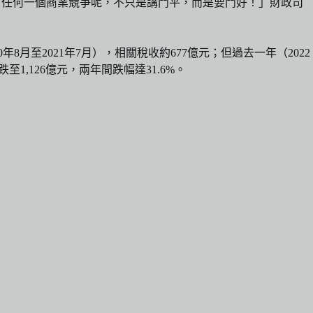
市場，任何一個商業競爭呢，不只是講鬥平，而是要鬥好！」財政司
8月至2021年7月），相關稅收約677億元；但過去一年（2022
至1,126億元，兩年間跌幅達31.6%。