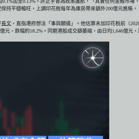
由0.1%加至0.13%。許正宇曾為政策護航，「其實任何金融
市況保持平穩暢旺，上調印花稅每年為庫房帶來額外200億元進帳。
字
長文
，直指港府想法「事與願違」。他估算未加印花稅前（2020年
億元，跌幅約18.2%。同期港股成交額萎縮，由日均1,646億元，跌