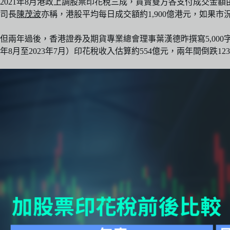
2021年8月港政上調股票印花稅三成，買賣雙方各支付成交金額
司長
陳茂波
亦稱，港股平均每日成交額約1,900億港元，如果
但兩年過後，香港證券及期貨專業總會理事葉漢德昨撰寫5,000
年8月至2023年7月）印花稅收入估算約554億元，兩年間倒跌123