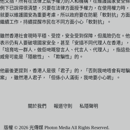
他又指，所有在法律上賦予權力的人和機構，在維護國家安全條
例下已說得很清楚，只要在法律方面授予權力，在使用權力時，
就要以維護國安為重要考慮，所以政府要在防範「軟對抗」方面
繼續工作，持續提醒巿民在不同方面小心「軟對抗」。
雖然香港社會現時平穩、受控，安全受到保障，但風險仍在。他
表示仍有人要破壞國家安全，甚至「安插不同代理人在香港」，
「培育咗一群人，做佢哋嘅發言人、代言人、代理人」，指這些
威脅可能是「隱敝性」、「欺騙性」的。
他最後更提到，香港人是很「君子」的，「否則我哋唔會有咁騙
案」，雖然港人君子，「但係小人滿街，我哋要小心啲」。
關於我們
報道守則
私隱聲明
版權 © 2026 光傳媒 Photon Media All Rights Reserved.