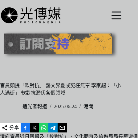
跳
至
主
要
內
容
官員頻提「軟對抗」 藝文界憂或冤枉無辜 李家超：「小
人滿街」 軟對抗潛伏各個領域
追光者報道
2025-06-24
港聞
分享
港府官員近日屢提及「軟對抗」，文化體育及旅遊局局長羅淑佩