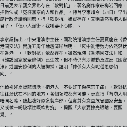
日前更表示藝文界也存在「軟對抗」，著名劇作家莊梅岩回應，
指做法或「冤枉無辜的人和作品」。特首李家超今（24日）早出
席行政會議前回應，指「軟對抗」確實存在，又稱雖然香港人很
君子，「但小人滿街，我哋要小心啲」。
李家超指出，中央港澳辦主任、國務院港澳辦主任夏寶龍在《香
港國安法》實施五周年論壇清晰說明，「反中亂港勢力依然潛伏
在香港」，「軟對抗」依然存在。雖然現時《香港國安法》和
《維護國家安全條例》已生效，但不時仍有涉煽動及違反《國安
法》或國安條例的人被拘捕，證明「仲係有人有呢種思想傾
向」。
他續引述夏寶龍講話，指港人「不要好了傷疤忘了痛」，軟對抗
往往潛伏在不同的地方，各個領域都有可能。更直指「有啲人用
唔同名義，聽起嚟好似道貌岸然，但實質有意圖危害國家安全，
又或做一啲破壞性嘅軟對抗」，提醒「大家要擦亮眼睛，要醒
覺」。