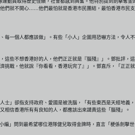
隊運動員取得歷史佳績，社會都感到興奮。他特別提到劍擊奪金
他們就不開心……他們最怕就是香港市民團結，最怕香港市民支
、每一個人都應該做」。有些「小人」企圖用恐嚇方法，令人不
，這些不想香港好的人，他們正正就是『腦殘』」。鄧批評，這
濟挑戰，他就說『你看看，香港玩完了』」。鄧直斥，「正正就
人士」卻指支持政府、愛國是被洗腦，「有些東西是天經地義，
他又相信香港所有有良知的人，都應該出來譴責這些「腦殘」。
，被「小編」問到最希望哪位港隊健兒取得金牌時，直言「梗係劍