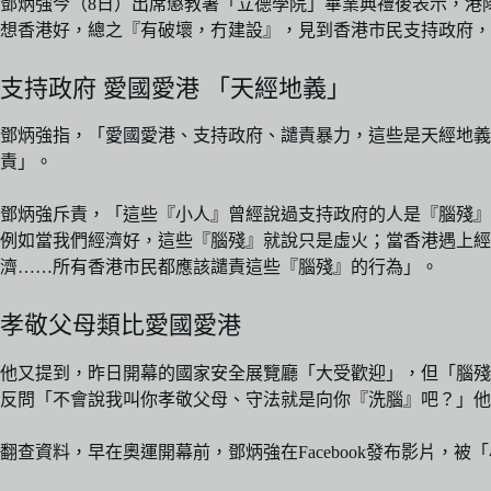
鄧炳強今（8日）出席懲教署「立德學院」畢業典禮後表示，港
想香港好，總之『有破壞，冇建設』，見到香港市民支持政府，
支持政府 愛國愛港 「天經地義」
鄧炳強指，「愛國愛港、支持政府、譴責暴力，這些是天經地義
責」。
鄧炳強斥責，「這些『小人』曾經說過支持政府的人是『腦殘』
例如當我們經濟好，這些『腦殘』就說只是虛火；當香港遇上經
濟……所有香港市民都應該譴責這些『腦殘』的行為」。
孝敬父母類比愛國愛港
他又提到，昨日開幕的國家安全展覽廳「大受歡迎」，但「腦殘
反問「不會說我叫你孝敬父母、守法就是向你『洗腦』吧？」
翻查資料，早在奧運開幕前，鄧炳強在Facebook發布影片