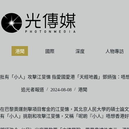
跳
至
主
要
內
容
港聞
國際
深度
人物專訪
批有「小人」攻擊江旻憓 指愛國愛港「天經地義」鄧炳強：唔想
追光者報道
2024-08-08
港聞
在巴黎奧運劍擊項目奪金的江旻憓，其北京人民大學的碩士論文
有「小人」挑剔和攻擊江旻憓，又稱「呢啲『小人』唔想香港好