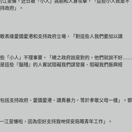
的江旻憓，近日被「小人」挑剔和人身攻擊，「這些小人就是不
持政府」。
敢表達愛國愛港和支持政府立場，「對這些人我們要加以譴
些「小人」不理事實，「總之政府說是對的，他們就說不好……
是這些『腦殘』的人嘗試阻礙我們謀發展、阻礙我們振興經
包括支持政府、愛國愛港、譴責暴力，等於孝敬父母一樣」。鄧
擊世一江旻憓啦，因為佢好支持我哋保安局嘅青年工作」。