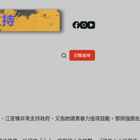
訂閱支持
，江旻憓非常支持政府，又指她譴責暴力值得鼓勵。鄧炳強狠批