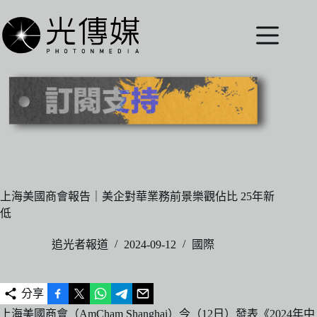
跳
至
主
要
內
容
上海美國商會報告｜美企對華業務前景樂觀佔比 25年新
低
追光者報道
2024-09-12
國際
分享
上海美國商會（AmCham Shanghai）今（12日）發表《2024年中