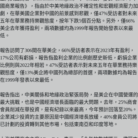
國商業報告》，指由於中美地緣政治不確定性和宏觀經濟壓力加
劇，在華美國企業對中國的前景感到悲觀，僅47%受訪者對未來
五年在華業務持樂觀態度，按年下跌5個百分點。另外，僅66%
美企去年獲得盈利，兩項數據均為1999年報告開始發表以來最
低。
報告訪問了306間在華美企，66%受訪者表示在2023年有盈利，
17%公司有虧損，報告指盈利企業的比例創歷史新低，虧損企業
比例則與2022年相若。47%受訪者表示對未來五年在華業務持樂
觀態度，僅13%美企將中國列為總部的首選，兩項數據均為報告
在1999年發表以來最低。
報告指出，中美關係和地緣政治緊張局勢，是美企在中國營運的
最大挑戰，也是中國經濟增長面臨的最大問題。去年，25%商會
會員削減在華投資，是有紀錄以來最高，今年預計回落至20%。
企業減少投資的主要原因是中國經濟增長放緩，40%會員公司將
已計劃的投資轉到其他巿場，包括東南亞和印度等地。