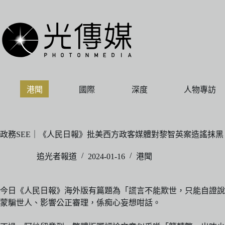
跳
至
主
要
內
容
港聞
國際
深度
人物專訪
政務SEE｜《人民日報》批美西方政客媒體對黎智英案造謠抹黑
追光者報道
2024-01-16
港聞
今日《人民日報》海外版有篇題為「謊言不能欺世，只能自證說
蒙騙世人、影響公正審理，係痴心妄想咁話。