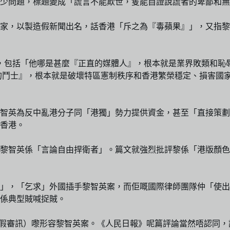
少問題，標題變成「謊言不能欺世，隻能自證說謊者的卑鄙和無
家，以製造假新聞出名，話香港「斥之為『毒蘋果』」，又指黎
，包括「他哪是甚麼『正直的媒體人』，根本就是業界敗類和恥
的鬥士』，根本就是破壞特區憲制秩序和香港繁榮穩定、損害國
黎智英為反中亂港分子同「港獨」勢力提供資金，甚至「直接策
香港。
黎智英係「言論自由捍衛者」。篇文就強烈批評黎係「港版顏色
」，「乞求」外國插手黎智英案，而佢嘅國際律師團隊仲「使出
係典型賊喊捉賊。
l」（虛假審訊）嚟形容黎智英案。《人民日報》呢篇評論當然唔認