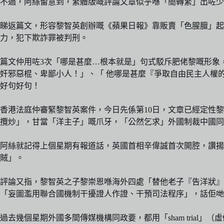
不過，阿絲留意到，繁體版嘅評論文章似乎喺「簡轉繁」出咗少
睇返篇文，形容黎智英創辦嘅《蘋果日報》靠販賣「色腥膻」起
力，犯下欺詐罪被判刑。
篇文仲用咗3次「哪是甚麼…根本就是」句式駁斥肥佬黎嘅形象
奸邪惡棍、卑鄙小人！」、「 他哪是甚麼『爭取自由民主人權
好句好句！
香港法庭仲審緊黎智英案件，今日先係第10日，文章已經定性
攬炒」，甘當「洋主子」嘅爪牙，「公然乞求」外國制裁中國同
阿絲就記得上個星期有報道話，英國首相辛偉誠首次開腔，讚揚
賊」。
評論又指，黎智英之子黎崇恩喺海外四處「替他老子『告洋狀』
「妄圖濫用聯合國機制干擾證人作證、干預司法程序」，話佢哋
過去幾個星期外國多間傳媒機構同政要，都用「sham tria