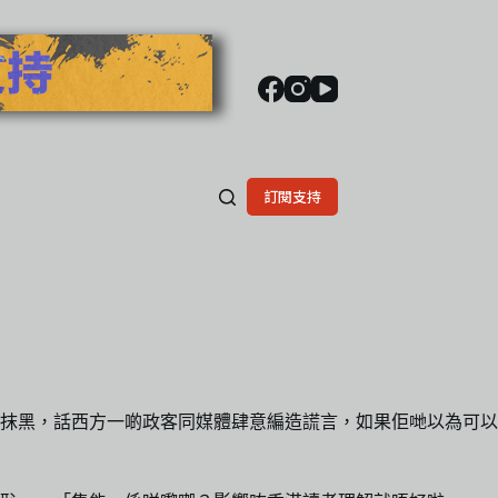
訂閱支持
抹黑，話西方一啲政客同媒體肆意編造謊言，如果佢哋以為可以