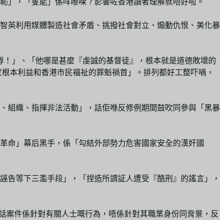
恥」，「隻能」係咩嚟㗎？影響咗香港讀者理解就唔好啦。
智英利用媒體製造社會矛盾、挑撥社會對立、煽動仇恨、美化暴
辱！」、「他哪是甚麼『虔誠的基督徒』，根本就是道德敗壞的
家根本利益和香港市民福祉的罪魁禍首」。排列都好工整吓喎，
劃、組織、指揮非法活動」，話佢喺反修例期間鼓吹同參與「黑暴
革命」幕后黑手，係「勾結外部勢力危害國家安全的漢奸國
誣告等下三濫手段」，「捏造所謂証人遭受『酷刑』的謠言」，
同，話案件係針對有關人士嘅行為，唔係針對其職業身份同背景，反